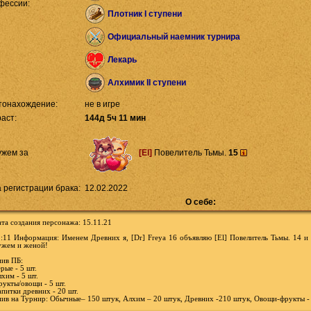
фессии:
Плотник I ступени
Официальный наемник турнира
Лекарь
Алхимик II ступени
тонахождение:
не в игре
аст:
144д 5ч 11 мин
[El]
Повелитель Тьмы.
15
ужем за
 регистрации брака:
12.02.2022
О себе:
та создания персонажа: 15.11.21
:11 Информация: Именем Древних я, [Dr] Freya 16 объявляю [El] Повелитель Тьмы. 14 и
ужем и женой!
ив ПБ:
рые - 5 шт.
хим - 5 шт.
укты/овощи - 5 шт.
питки древних - 20 шт.
ив на Турнир: Обычные– 150 штук, Алхим – 20 штук, Древних -210 штук, Овощи-фрукты -