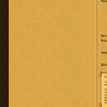
Про
Мес
Возр
Зам
Дата
Да
12
м
Уп
Cе
Ал
Фр
На
Уп