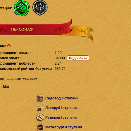
утации:
ние:
ффициент опыта:
1.29
олок опыта:
34000
ффициент доблести:
2.24
симальный рейтинг без упива:
682.71
еет садовым участком
 - Маг
Садовод II ступени
Лесоруб I ступени
Рудокоп I ступени
Металлург II ступени