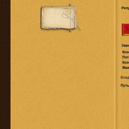
Реп
Зва
Коэ
Пот
Коэ
Мак
Влад
Путь