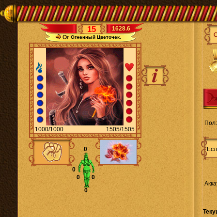
15
1628.6
Or
Огненный Цветочек.
Пол:
1000/1000
1505/1505
0
Есл
0
0
0
Акка
0
Теку