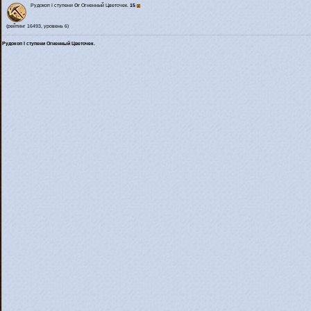
Рудокоп I ступени
Or
Огненный Цветочек.
15
(рейтинг 16493, уровень 6)
Рудокоп I ступени Огненный Цветочек.