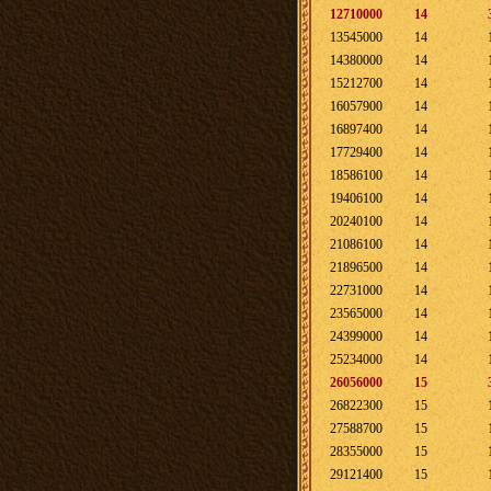
12710000
14
13545000
14
14380000
14
15212700
14
16057900
14
16897400
14
17729400
14
18586100
14
19406100
14
20240100
14
21086100
14
21896500
14
22731000
14
23565000
14
24399000
14
25234000
14
26056000
15
26822300
15
27588700
15
28355000
15
29121400
15