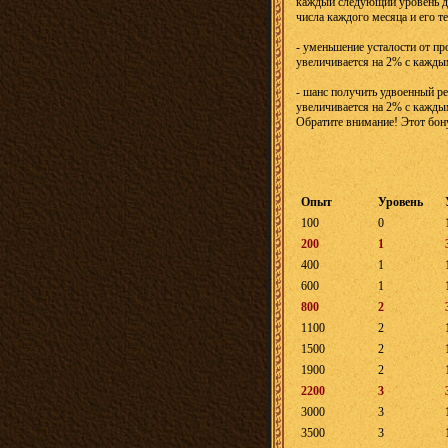
каждый следующий уровень до
числа каждого месяца и его т
- уменьшение усталости от пр
увеличивается на 2% с кажд
- шанс получить удвоенный ре
увеличивается на 2% с кажд
Обратите внимание! Этот бону
Опыт
Уровень
100
0
200
1
400
1
600
1
800
2
1100
2
1500
2
1900
2
2200
3
3000
3
3500
3