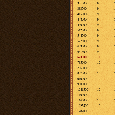
351000
9
383500
9
415500
9
448000
9
480000
9
512500
9
544500
9
577000
9
609000
9
641500
9
673500
10
735000
10
796500
10
857500
10
919000
10
980000
10
1041500
10
1103000
10
1164000
10
1225500
10
1287000
10