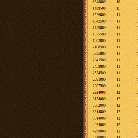
1348000
10
1409500
11
1526000
11
1642500
11
1759000
11
1875500
11
1992000
11
2108500
11
2225000
11
2341500
11
2458000
11
2574500
11
2691000
11
2807500
11
2924000
12
3154000
12
3382000
12
3614000
12
3814000
12
4074000
12
4299000
12
4539000
12