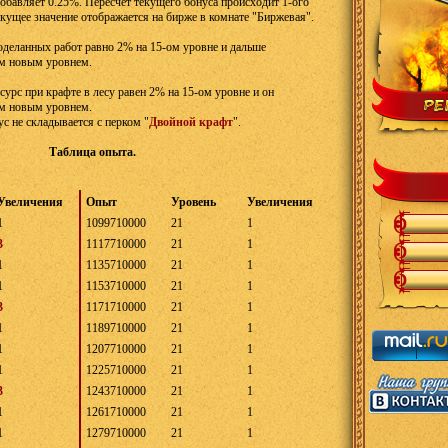
бавляет 0.25%. Пересчет текущего бонуса происходит 1-ого
екущее значение отображается на бирже в комнате "Биржевая".
оделанных работ равно 2% на 15-ом уровне и дальше
ым новым уровнем.
сурс при крафте в лесу равен 2% на 15-ом уровне и он
ым новым уровнем.
с не складывается с перком "
Двойной крафт
".
Таблица опыта.
Увеличения
Опыт
Уровень
Увеличения
1
1099710000
21
1
3
1117710000
21
1
1
1135710000
21
1
1
1153710000
21
1
3
1171710000
21
1
1
1189710000
21
1
1
1207710000
21
1
1
1225710000
21
1
3
1243710000
21
1
1
1261710000
21
1
1
1279710000
21
1