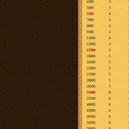
4500
3
5000
3
5500
4
7000
4
8000
4
9500
4
11000
4
12000
4
13500
5
16000
5
18500
5
21000
5
23500
5
26000
5
28500
5
31000
6
35500
6
40000
6
45000
6
49500
6
54500
6
59000
6