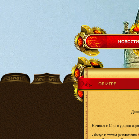
Допо
Начиная с 15-ого уровня игр
- бонус к статам (аналогично