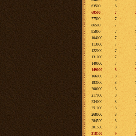
63500
6
68500
7
77500
7
86500
7
95000
7
104000
7
113000
7
122000
7
131000
7
140000
7
149000
8
166000
8
183000
8
200000
8
217000
8
234000
8
251000
8
268000
8
284500
8
301500
8
318500
9