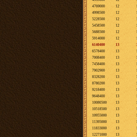
4769000
12
4998500
12
5228500
12
5458500
12
5688500
12
5914000
12
6140400
13
6578400
13
7008400
13
7458400
13
7902900
13
8328200
13
8780200
13
9218400
13
9648400
13
10080500
13
10518500
13
10955000
13
11395000
13
11833000
13
12271000
13