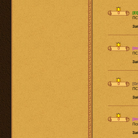
0
[El
П
За
0
[H
П
За
0
[Gn
ПС
За
0
[H
Пс
За