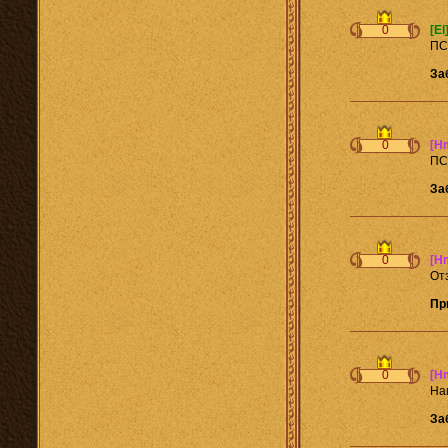
0
[El
П
За
0
[H
П
За
0
[H
От
Пр
0
[H
На
За