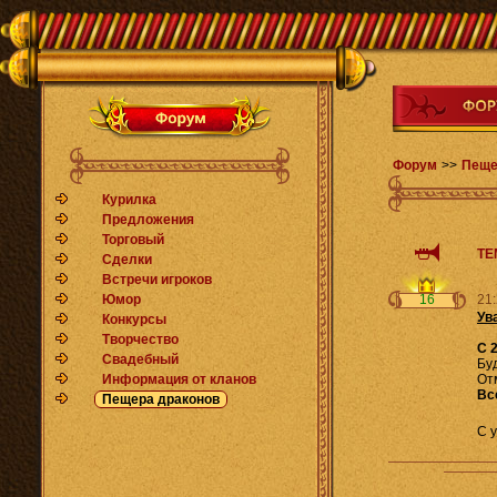
Форум
>>
Пеще
Курилка
Предложения
Торговый
ТЕ
Сделки
Встречи игроков
Юмор
16
21:
Ув
Конкурсы
Творчество
С 
Свадебный
Бу
Информация от кланов
От
Вс
Пещера драконов
С 