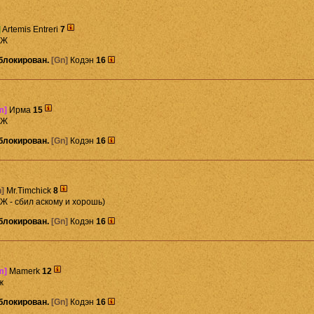
]
Artemis Entreri
7
СЖ
блокирован.
[Gn]
Кодэн
16
m]
Ирма
15
СЖ
блокирован.
[Gn]
Кодэн
16
]
Mr.Timchick
8
Ж - сбил аскому и хорошь)
блокирован.
[Gn]
Кодэн
16
m]
Mamerk
12
ж
блокирован.
[Gn]
Кодэн
16