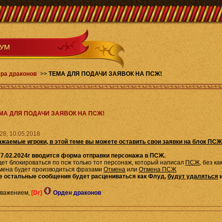
ра драконов
>>
ТЕМА ДЛЯ ПОДАЧИ ЗАЯВОК НА ПСЖ!
МА ДЛЯ ПОДАЧИ ЗАЯВОК НА ПСЖ!
28, 10.05.2018
ажаемые игроки, в этой теме вы можете оставить свои заявки на блок ПСЖ
27.02.2024г вводится форма отправки персонажа в ПСЖ.
дет блокироваться по псж только тот персонаж, который написал
ПСЖ
, без к
мена будет производиться фразами
Отмена
или
Отмена ПСЖ
е остальные сообщения будет расцениваться как Флуд,
будут удаляться
и
уважением,
[Dr]
Орден драконов