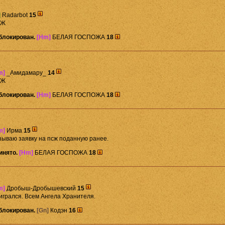
]
Radarbot
15
СЖ
блокирован.
[Hm]
БЕЛАЯ ГОСПОЖА
18
m]
_Амидамару_
14
СЖ
блокирован.
[Hm]
БЕЛАЯ ГОСПОЖА
18
m]
Ирма
15
зываю заявку на псж поданную ранее.
инято.
[Hm]
БЕЛАЯ ГОСПОЖА
18
m]
Дробыш-Дробышевский
15
игрался. Всем Ангела Хранителя.
блокирован.
[Gn]
Кодэн
16