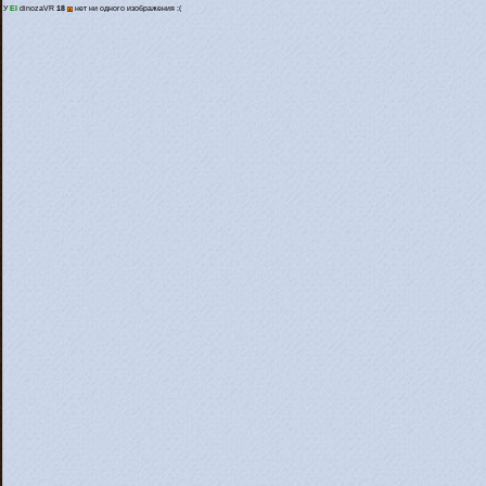
У
El
dinozaVR
18
нет ни одного изображения :(