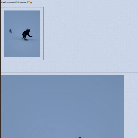
Изображения
El
Шамиль
17
: