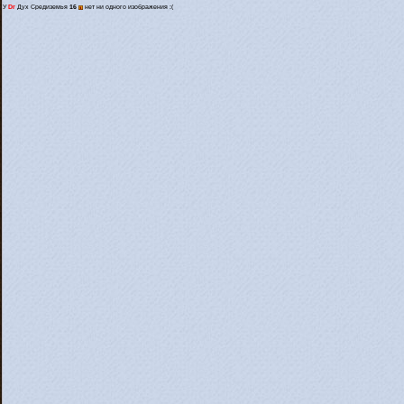
У
Dr
Дух Средиземья
16
нет ни одного изображения :(