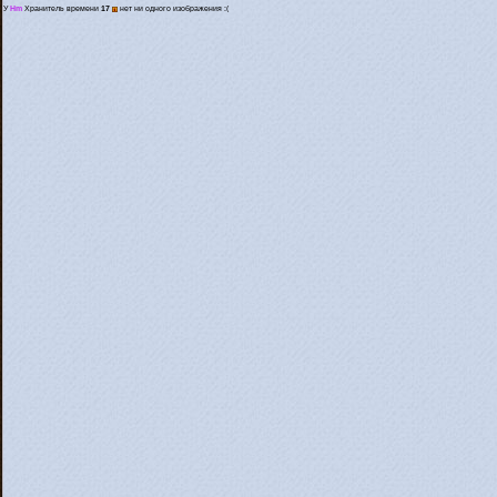
У
Hm
Хранитель времени
17
нет ни одного изображения :(