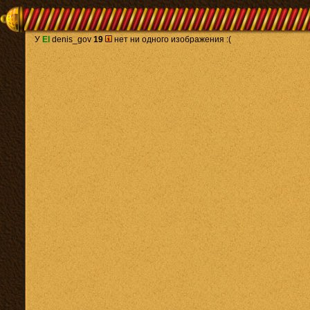
У
El
denis_gov
19
нет ни одного изображения :(