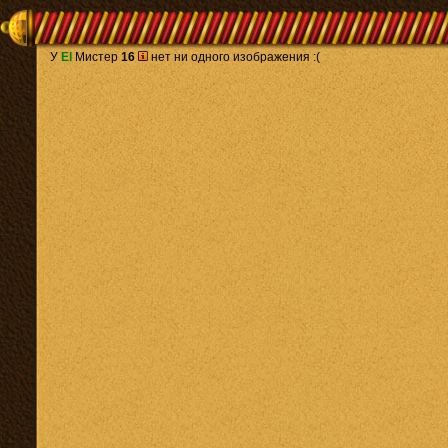
У
El
Мистер
16
нет ни одного изображения :(