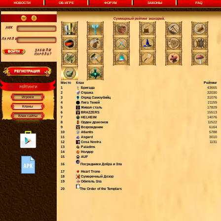
НОВОСТИ
ОБ ИГРЕ
ФОРУМ
ЗАКОНЫ
FAQ
Суммарный рейтинг знахарей.
НИК
ПАРОЛЬ
ЗАБЫЛИ
ВОЙТИ
ПАРОЛЬ?
РЕГИСТРАЦИЯ
Место
Клан
Рейтинг
1
Бригада
43665
2
Стража
32030
Игроки
3
Отряд Самоубийц
31076
4
Лига Теней
21159
Кланы
5
Живая сталь
17829
6
BRAZZERS
15513
Клан сайты
7
HELHEIM
14076
8
Орден драконов
11522
9
Возрождение
6164
10
Atlantis
5788
11
Asgard
3010
12
Cosa Nostra
1131
13
Paladins
14
Нолдор
15
AUF
16
Посредники Добра и Зла
17
Heart Trone
18
Сумеречный Дозор
19
Обитель Зла
20
The Order of the Templars