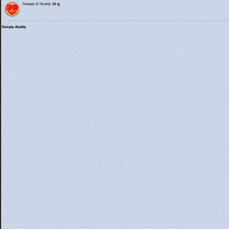
Лекарь
El
Buddy
16
Лекарь Buddy