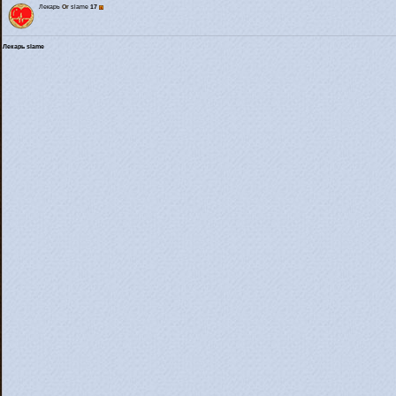
Лекарь
Or
slame
17
Лекарь slame