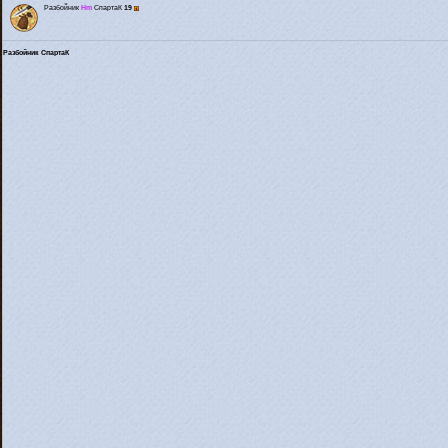
Разбойник
Hm
СпартаК
19
Разбойник СпартаК