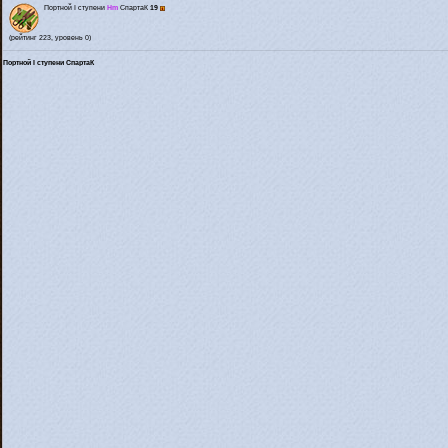
Портной I ступени
Hm
СпартаК
19
(рейтинг 223, уровень 0)
Портной I ступени СпартаК