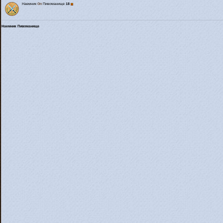
Наемник
Gn
Пивоманище
18
Наемник Пивоманище