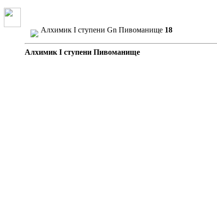
Алхимик I ступени
Gn
Пивоманище
18
Алхимик I ступени Пивоманище