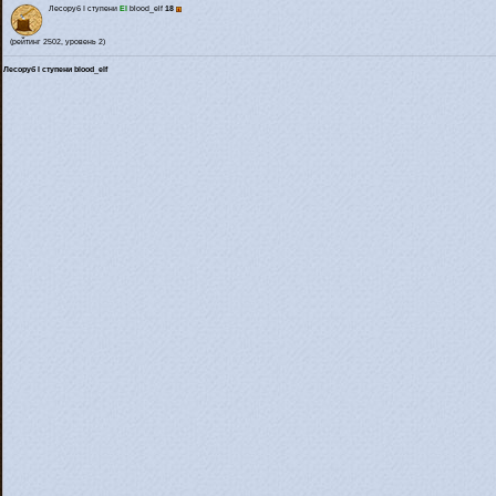
Лесоруб I ступени
El
blood_elf
18
(рейтинг 2502, уровень 2)
Лесоруб I ступени blood_elf