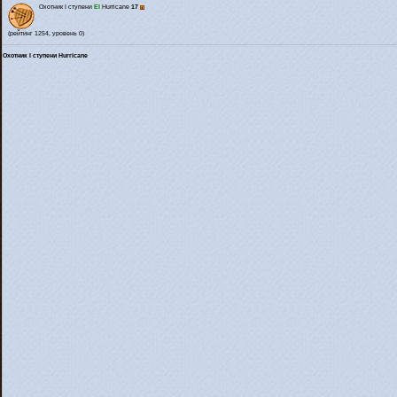
Охотник I ступени
El
Hurricane
17
(рейтинг 1254, уровень 0)
Охотник I ступени Hurricane