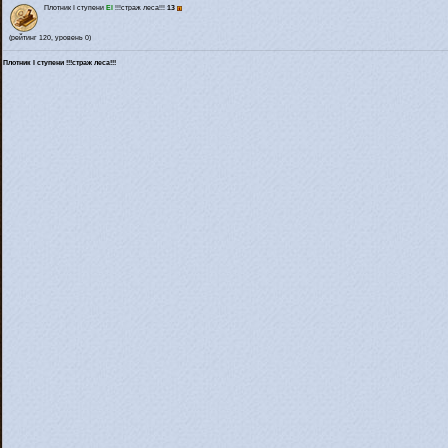
Плотник I ступени
El
!!!страж леса!!!
13
(рейтинг 120, уровень 0)
Плотник I ступени !!!страж леса!!!