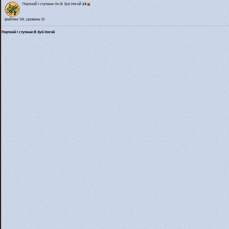
Портной I ступени
Gn
В Зуб Ногой
14
(рейтинг 59, уровень 0)
Портной I ступени В Зуб Ногой