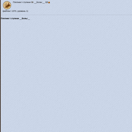
Плотник I ступени
Or
__Больг__
13
(рейтинг 1370, уровень 1)
Плотник I ступени __Больг__