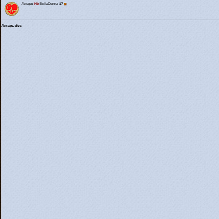
Лекарь
Hb
BellaDonna
17
Лекарь diva