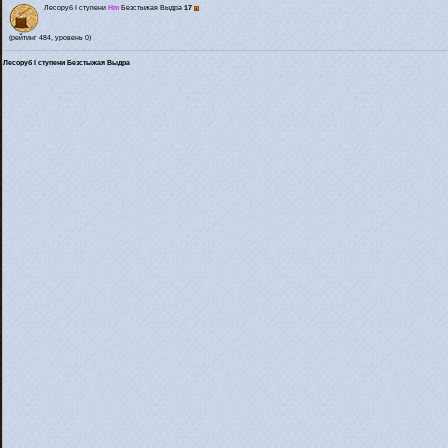
Лесоруб I ступени
Hm
Безстыжая Выдра
17
(рейтинг 484, уровень 0)
Лесоруб I ступени Безстыжая Выдра