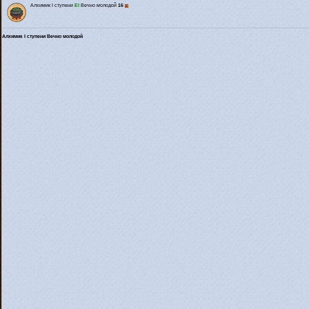
Алхимик I ступени
El
Вечно молодой
16
Алхимик I ступени Вечно молодой