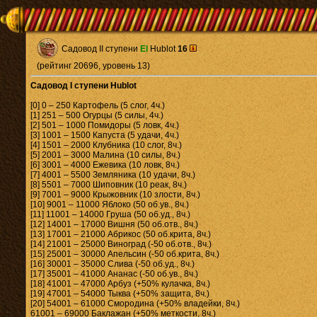
Садовод II ступени
El
Hublot
16
(рейтинг 20696, уровень 13)
Садовод I ступени Hublot
[0] 0 – 250 Картофель (5 слог, 4ч.)
[1] 251 – 500 Огурцы (5 силы, 4ч.)
[2] 501 – 1000 Помидоры (5 ловк, 4ч.)
[3] 1001 – 1500 Капуста (5 удачи, 4ч.)
[4] 1501 – 2000 Клубника (10 слог, 8ч.)
[5] 2001 – 3000 Малина (10 силы, 8ч.)
[6] 3001 – 4000 Ежевика (10 ловк, 8ч.)
[7] 4001 – 5500 Земляника (10 удачи, 8ч.)
[8] 5501 – 7000 Шиповник (10 реак, 8ч.)
[9] 7001 – 9000 Крыжовник (10 злости, 8ч.)
[10] 9001 – 11000 Яблоко (50 об.ув., 8ч.)
[11] 11001 – 14000 Груша (50 об.уд., 8ч.)
[12] 14001 – 17000 Вишня (50 об.отв., 8ч.)
[13] 17001 – 21000 Абрикос (50 об.крита, 8ч.)
[14] 21001 – 25000 Виноград (-50 об.отв., 8ч.)
[15] 25001 – 30000 Апельсин (-50 об.крита, 8ч.)
[16] 30001 – 35000 Слива (-50 об.уд., 8ч.)
[17] 35001 – 41000 Ананас (-50 об.ув., 8ч.)
[18] 41001 – 47000 Арбуз (+50% кулачка, 8ч.)
[19] 47001 – 54000 Тыква (+50% защита, 8ч.)
[20] 54001 – 61000 Смородина (+50% владейки, 8ч.)
61001 – 69000 Баклажан (+50% меткости, 8ч.)