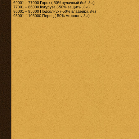
69001 – 77000 Горох (-50% кулачный бой, 8ч.)
77001 – 86000 Кукуруза (-50% защиты, 8ч.)
86001 – 95000 Подсолнух (-50% владейки, 8ч.)
95001 – 105000 Перец (-50% меткость, 8ч.)