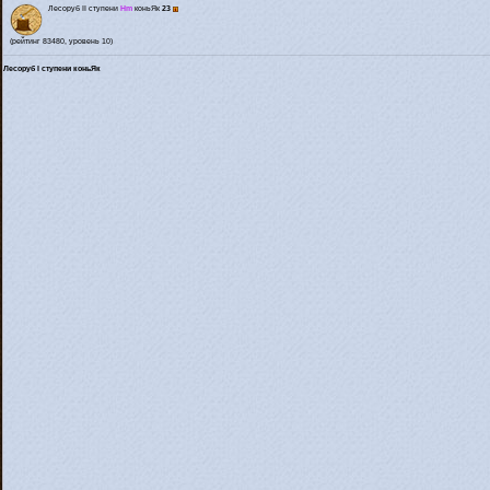
Лесоруб II ступени
Hm
коньЯк
23
(рейтинг 83480, уровень 10)
Лесоруб I ступени коньЯк