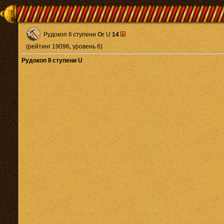
Рудокоп II ступени
Or
U
14
(рейтинг 19096, уровень 6)
Рудокоп II ступени U