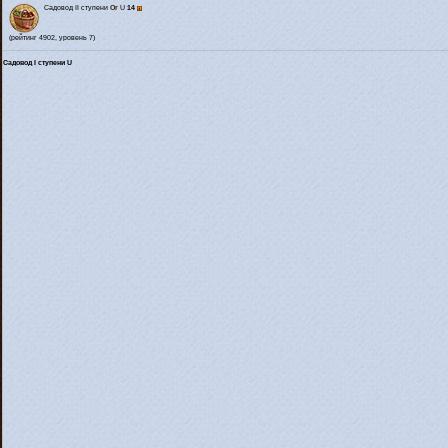
Садовод II ступени
Or
U
14
(рейтинг 4902, уровень 7)
Садовод I ступени U