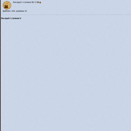
Лесоруб I ступени
Or
U
14
(рейтинг 154, уровень 0)
Лесоруб I ступени U