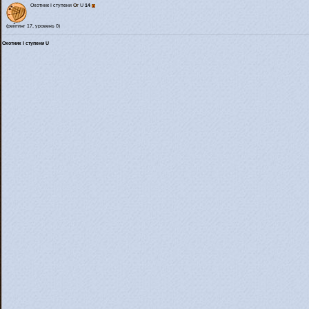
Охотник I ступени
Or
U
14
(рейтинг 17, уровень 0)
Охотник I ступени U