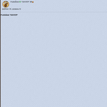
Разбойник
El
*GAIVER*
19
(рейтинг 34, уровень 0)
Разбойник *GAIVER*