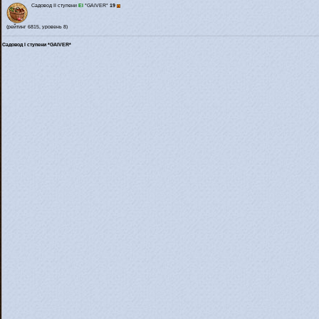
Садовод II ступени
El
*GAIVER*
19
(рейтинг 6815, уровень 8)
Садовод I ступени *GAIVER*