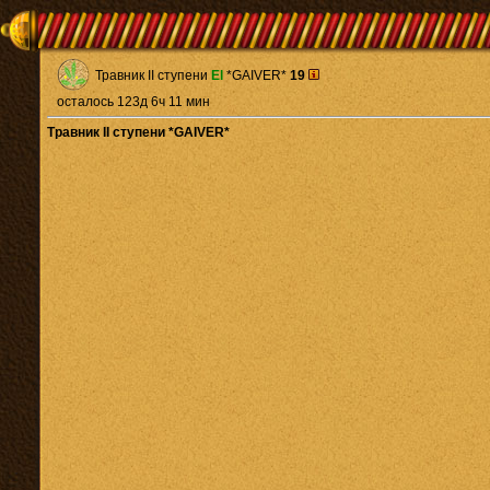
Травник II ступени
El
*GAIVER*
19
осталось 123д 6ч 11 мин
Травник II ступени *GAIVER*