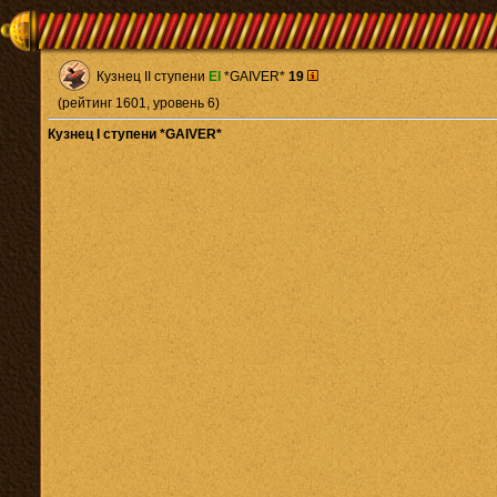
Кузнец II ступени
El
*GAIVER*
19
(рейтинг 1601, уровень 6)
Кузнец I ступени *GAIVER*