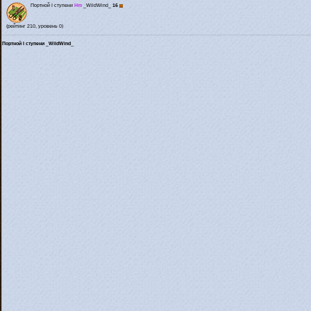
Портной I ступени
Hm
_WildWind_
16
(рейтинг 210, уровень 0)
Портной I ступени _WildWind_