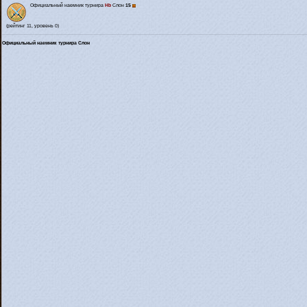
Официальный наемник турнира
Hb
Слон
15
(рейтинг 11, уровень 0)
Официальный наемник турнира Слон