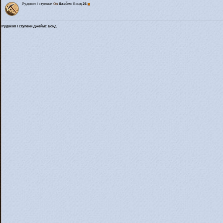
Рудокоп I ступени
Gn
Джеймс Бонд
26
Рудокоп I ступени Джеймс Бонд