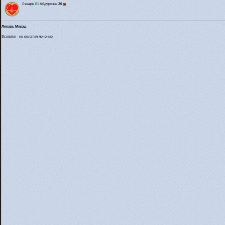
Лекарь
El
Абдурозик
20
Лекарь Мурад
Scorpion - не оплатил лечение