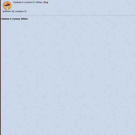
Грибник II ступени
El
-DiMan-
15
(рейтинг 56, уровень 0)
Грибник II ступени -DiMan-