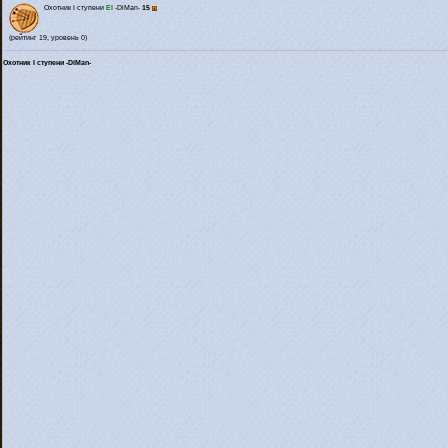
Охотник I ступени
El
-DiMan-
15
(рейтинг 19, уровень 0)
Охотник I ступени -DiMan-