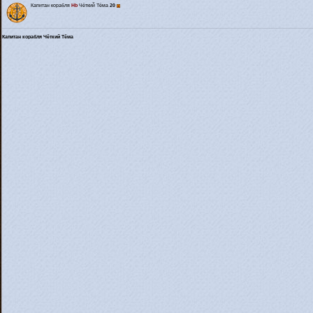
Капитан корабля
Hb
Чёткий Тёма
20
Капитан корабля Чёткий Тёма