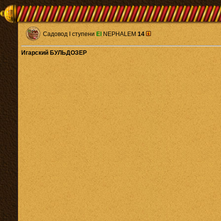
Садовод I ступени
El
NEPHALEM
14
Игарский БУЛЬДОЗЕР