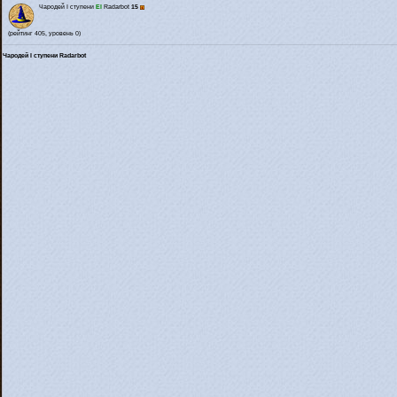
Чародей I ступени
El
Radarbot
15
(рейтинг 405, уровень 0)
Чародей I ступени Radarbot