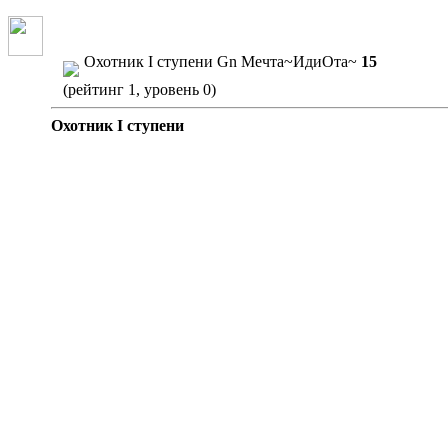
Охотник I ступени
Gn
Мечта~ИдиОта~
15
(рейтинг 1, уровень 0)
Охотник I ступени