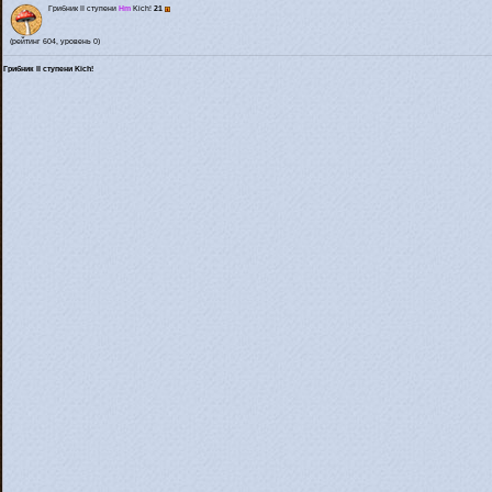
Грибник II ступени
Hm
Kich!
21
(рейтинг 604, уровень 0)
Грибник II ступени Kich!