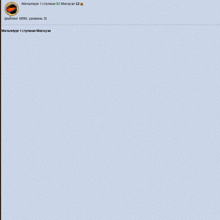
Металлург I ступени
El
Мискузи
12
(рейтинг 6890, уровень 3)
Металлург I ступени Мискузи