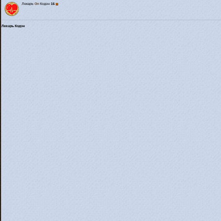
Лекарь
Gn
Кодэн
16
Лекарь Кодэн