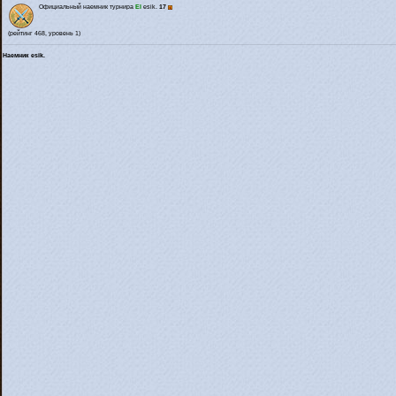
Официальный наемник турнира
El
esik.
17
(рейтинг 468, уровень 1)
Наемник esik.