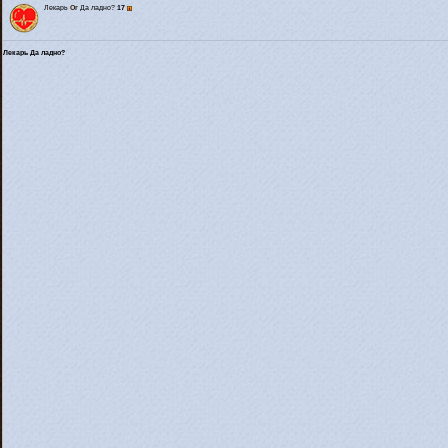
Лекарь
Or
Да ладно?
17
Лекарь Да ладно?